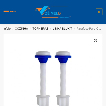
MENU
0
Início
COZINHA
TORNEIRAS
LINHA BLUKIT
Parafuso Para Caixa Acoplada Com 2 Unidades Blukit
/
/
/
/