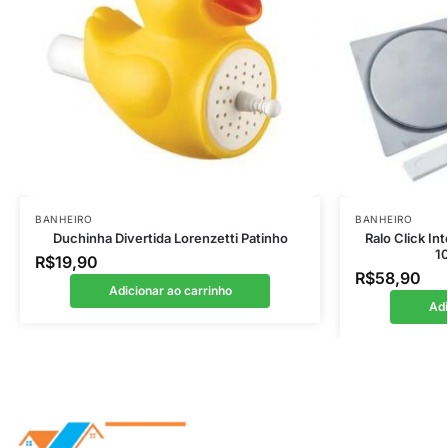
BANHEIRO
BANHEIRO
Duchinha Divertida Lorenzetti Patinho
Ralo Click In
10
R$
19,90
R$
58,90
Adicionar ao carrinho
Adi