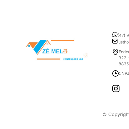
(47) 
justh
Ender
322 -
8835
CNPJ
© Copyrigh