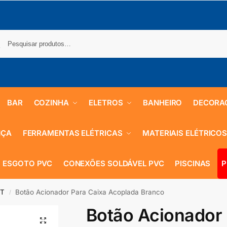
BAR
COZINHA
ELETROS
BANHEIRO
DECORA
NÇA
FERRAMENTAS ELÉTRICAS
MATERIAIS ELÉTRICO
 ESGOTO PVC
CONEXÕES SOLDÁVEL PVC
PISCINAS
P
IT
Botão Acionador Para Caixa Acoplada Branco
/
Botão Acionador 