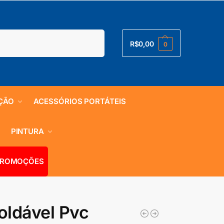
Pesquisar
R$
0,00
0
ÇÃO
ACESSÓRIOS PORTÁTEIS
S
PINTURA
ROMOÇÕES
oldável Pvc