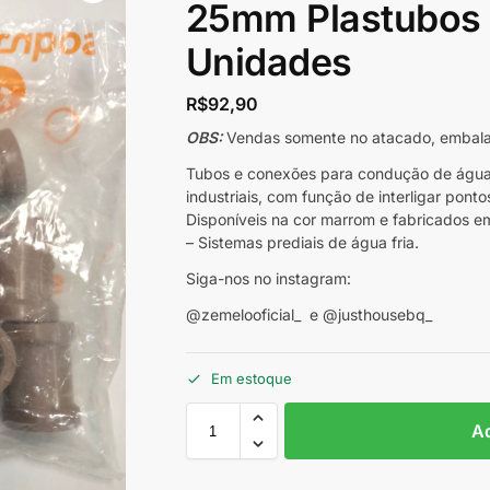
25mm Plastubos 
Unidades
R$
92,90
OBS:
Vendas somente no atacado, embal
Tubos e conexões para condução de água f
industriais, com função de interligar pont
Disponíveis na cor marrom e fabricados
– Sistemas prediais de água fria.
Siga-nos no instagram:
@zemelooficial_ e @justhousebq_
Em estoque
Ad