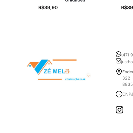
R$
39,90
R$
89
(47) 
justh
Ender
322 -
8835
CNPJ