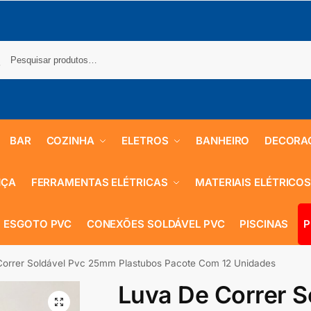
BAR
COZINHA
ELETROS
BANHEIRO
DECORA
NÇA
FERRAMENTAS ELÉTRICAS
MATERIAIS ELÉTRICO
 ESGOTO PVC
CONEXÕES SOLDÁVEL PVC
PISCINAS
P
orrer Soldável Pvc 25mm Plastubos Pacote Com 12 Unidades
Luva De Correr S