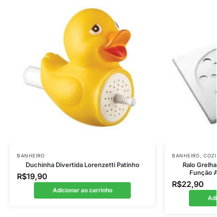
BANHEIRO
BANHEIRO
,
COZ
Duchinha Divertida Lorenzetti Patinho
Ralo Grelh
Função A
R$
19,90
R$
22,90
Adicionar ao carrinho
Adi