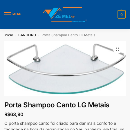
MENU
0
Início
BANHEIRO
Porta Shampoo Canto LG Metais
/
/
Porta Shampoo Canto LG Metais
R$
63,90
O porta shampoo canto foi criado para dar mais conforto e
facilidade na hora da organização no Seu banheiro, ele trás um