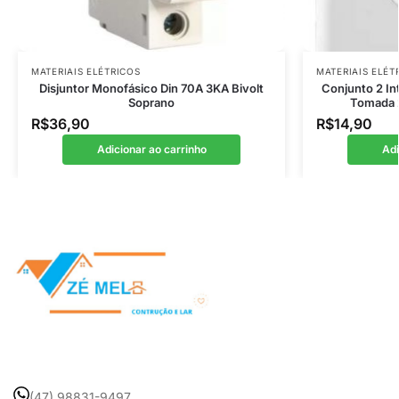
MATERIAIS ELÉTRICOS
MATERIAIS ELÉT
Disjuntor Monofásico Din 70A 3KA Bivolt
Conjunto 2 In
Soprano
Tomada 
R$
36,90
R$
14,90
Adicionar ao carrinho
Adi
(47) 98831-9497