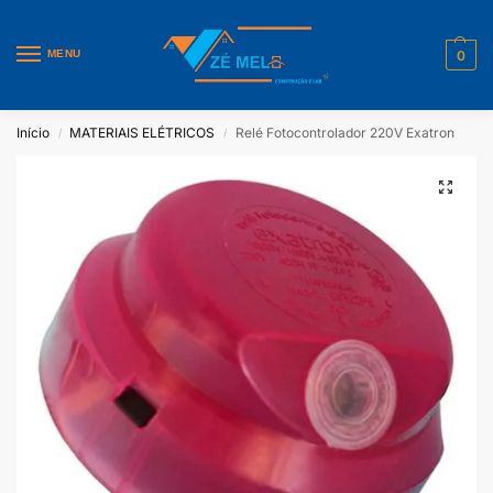
MENU
0
Início
MATERIAIS ELÉTRICOS
Relé Fotocontrolador 220V Exatron
/
/