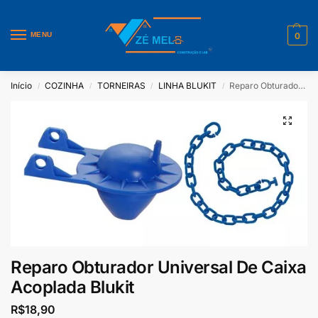
MENU
0
Início
COZINHA
TORNEIRAS
LINHA BLUKIT
Reparo Obturador Universal De Caixa Acoplada Blukit
/
/
/
/
Reparo Obturador Universal De Caixa
Acoplada Blukit
R$
18,90