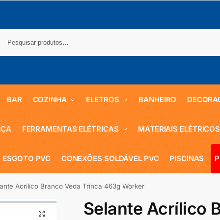
BAR
COZINHA
ELETROS
BANHEIRO
DECORA
NÇA
FERRAMENTAS ELÉTRICAS
MATERIAIS ELÉTRICO
 ESGOTO PVC
CONEXÕES SOLDÁVEL PVC
PISCINAS
P
ante Acrílico Branco Veda Trinca 463g Worker
Selante Acrílico