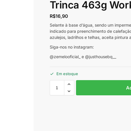
Trinca 463g Wor
R$
16,90
Selante à base d’água, sendo um impermeab
indicado para preenchimento de calefação
azulejos, ladrilhos e telhas, aceita pintur
Siga-nos no instagram:
@zemelooficial_ e @justhousebq__
Em estoque
Ad