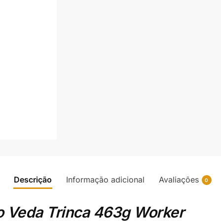
Descrição
Informação adicional
Avaliações
0
co Veda Trinca 463g Worker