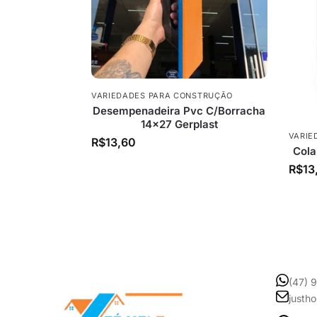
VARIEDADES PARA CONSTRUÇÃO
Desempenadeira Pvc C/Borracha
14×27 Gerplast
VARIE
R$
13,60
Cola
R$
13
(47) 
justh