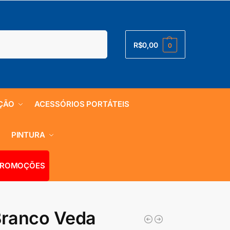
Pesquisar
R$
0,00
0
ÇÃO
ACESSÓRIOS PORTÁTEIS
S
PINTURA
ROMOÇÕES
 Branco Veda