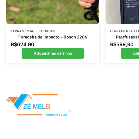
FERRAMENTAS ELÉTRICAS
FERRAMENTAS E
Furadeira de Impacto – Bosch 220V
Parafusadei
R$
624,90
R$
599,90
Adicionar ao carrinho
Adi