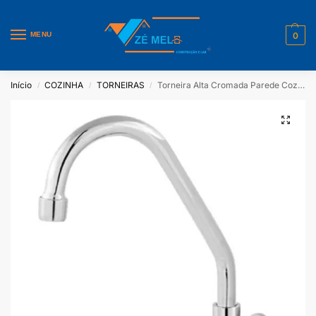
MENU
0
Início
COZINHA
TORNEIRAS
Torneira Alta Cromada Parede Cozinha – LG Metais
/
/
/