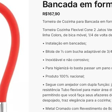
Bancada em form
R$
167,90
Torneira de Cozinha para Bancada em for
Torneira Cozinha Flexível Cone 2 Jatos V
linha Colors, de bica móvel, 1/4 de volta d
• Instalação em bancadas;
• Bitola de 1⁄2 com bucha adaptável de 3/4
• Inoxidável e não corrosivo;
• Para higienizá-lo basta passar um pan
• Produto 100% nacional;
• Segue com arejador com dupla função: j
resistência Tubo flexível para maior área 
permitindo que você faça seus afazeres de
despojado, traz elegância para a cozinha;
• Metal Cromado com Revestimento de Bo