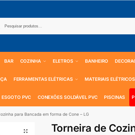
BAR
COZINHA
ELETROS
BANHEIRO
DECORA
NÇA
FERRAMENTAS ELÉTRICAS
MATERIAIS ELÉTRICO
 ESGOTO PVC
CONEXÕES SOLDÁVEL PVC
PISCINAS
P
Cozinha para Bancada em forma de Cone – LG
Torneira de Cozi