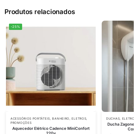
Produtos relacionados
-25%
ACESSÓRIOS PORTÁTEIS
,
BANHEIRO
,
ELETROS
,
DUCHAS
,
ELETR
PROMOÇÕES
Ducha Zagone
Aquecedor Elétrico Cadence MiniConfort
Con
220v