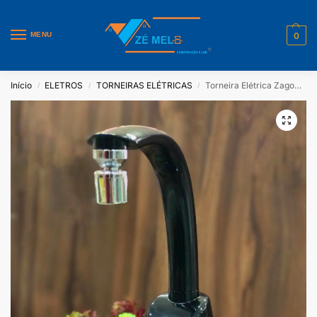
MENU
0
Início
ELETROS
TORNEIRAS ELÉTRICAS
Torneira Elétrica Zagonel Prima- Black touch 220V
/
/
/