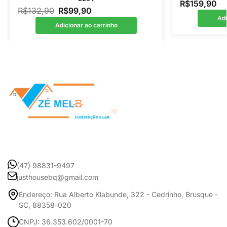
R$
159,90
R$
132,90
R$
99,90
Adi
Adicionar ao carrinho
(47) 98831-9497
justhousebq@gmail.com
Endereço: Rua Alberto Klabunde, 322 - Cedrinho, Brusque -
SC, 88358-020
CNPJ: 36.353.602/0001-70