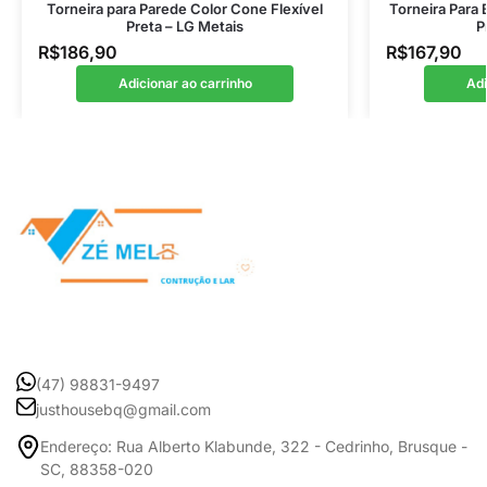
Torneira para Parede Color Cone Flexível
Torneira Para
Preta – LG Metais
P
R$
186,90
R$
167,90
Adicionar ao carrinho
Adi
(47) 98831-9497
justhousebq@gmail.com
Endereço: Rua Alberto Klabunde, 322 - Cedrinho, Brusque -
SC, 88358-020