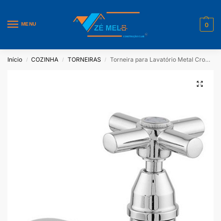
MENU
0
Início
COZINHA
TORNEIRAS
Torneira para Lavatório Metal Cromado – LG Metais
/
/
/