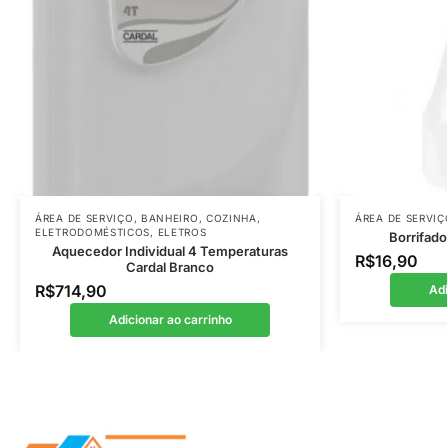
ÁREA DE SERVIÇO
,
BANHEIRO
,
COZINHA
,
ÁREA DE SERVIÇ
ELETRODOMÉSTICOS
,
ELETROS
Borrifado
Aquecedor Individual 4 Temperaturas
R$
16,90
Cardal Branco
R$
714,90
Adi
Adicionar ao carrinho