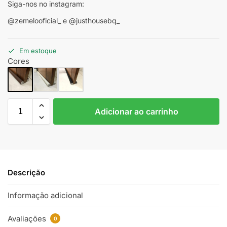
Siga-nos no instagram:
@zemelooficial_ e @justhousebq_
Em estoque
Cores
Adicionar ao carrinho
Descrição
Informação adicional
Avaliações
0