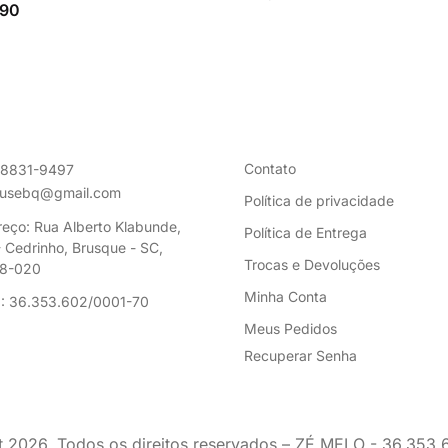
,90
Contato
98831-9497
ousebq@gmail.com
Política de privacidade
eço: Rua Alberto Klabunde,
Política de Entrega
 Cedrinho, Brusque - SC,
Trocas e Devoluções
8-020
Minha Conta
: 36.353.602/0001-70
Meus Pedidos
Recuperar Senha
t
2026
. Todos os direitos reservados – ZÉ MELO - 36.353