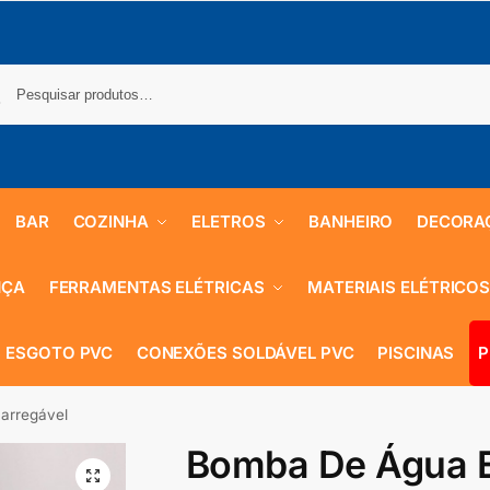
BAR
COZINHA
ELETROS
BANHEIRO
DECORA
NÇA
FERRAMENTAS ELÉTRICAS
MATERIAIS ELÉTRICO
 ESGOTO PVC
CONEXÕES SOLDÁVEL PVC
PISCINAS
P
arregável
Bomba De Água E