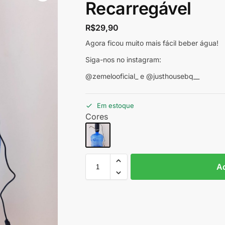
Recarregável
R$
29,90
Agora ficou muito mais fácil beber água!
Siga-nos no instagram:
@zemelooficial_ e @justhousebq__
Em estoque
Cores
Ad