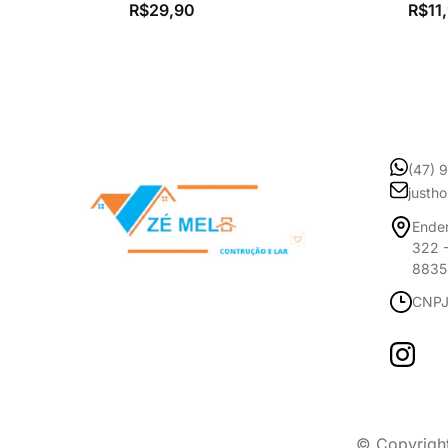
R$
29,90
R$
11
(47) 
justh
Ender
322 -
8835
CNPJ
© Copyrigh