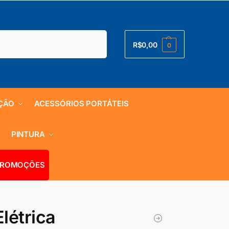
Pesquisar
R$
0,00
0
ÇÃO
ACESSÓRIOS PORTÁTEIS
S
PINTURA
ROMOÇÕES
létrica