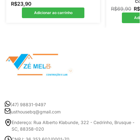
Co
R$
23,90
R$
69,90
R$
Adicionar ao carrinho
Adi
(47) 98831-9497
justhousebq@gmail.com
Endereço: Rua Alberto Klabunde, 322 - Cedrinho, Brusque -
SC, 88358-020
CNPJ: 36.353.602/0001-70