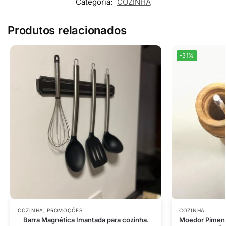
Categoria:
COZINHA
Produtos relacionados
-31%
COZINHA
,
PROMOÇÕES
COZINHA
Barra Magnética Imantada para cozinha.
Moedor Piment