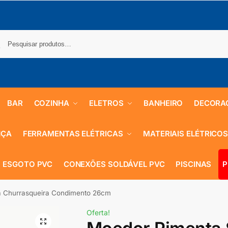
BAR
COZINHA
ELETROS
BANHEIRO
DECORA
NÇA
FERRAMENTAS ELÉTRICAS
MATERIAIS ELÉTRICO
 ESGOTO PVC
CONEXÕES SOLDÁVEL PVC
PISCINAS
P
a Churrasqueira Condimento 26cm
Oferta!