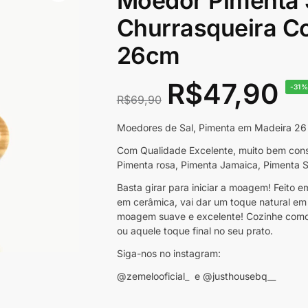
Moedor Pimenta 
Churrasqueira C
26cm
R$
47,90
-31
R$
69,90
Moedores de Sal, Pimenta em Madeira 26 c
Com Qualidade Excelente, muito bem const
Pimenta rosa, Pimenta Jamaica, Pimenta Sí
Basta girar para iniciar a moagem! Feito
em cerâmica, vai dar um toque natural e
moagem suave e excelente! Cozinhe como
ou aquele toque final no seu prato.
Siga-nos no instagram:
@zemelooficial_ e @justhousebq__