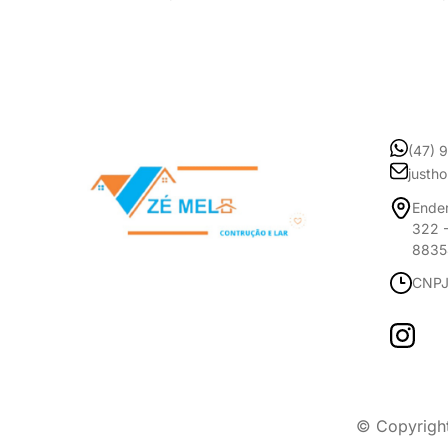
(47) 
justh
Ender
322 -
8835
CNPJ
© Copyrigh