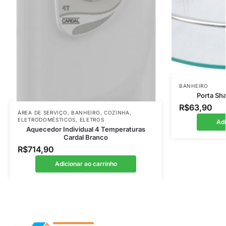
BANHEIRO
Porta Sh
R$
63,90
ÁREA DE SERVIÇO
,
BANHEIRO
,
COZINHA
,
ELETRODOMÉSTICOS
,
ELETROS
Adi
Aquecedor Individual 4 Temperaturas
Cardal Branco
R$
714,90
Adicionar ao carrinho