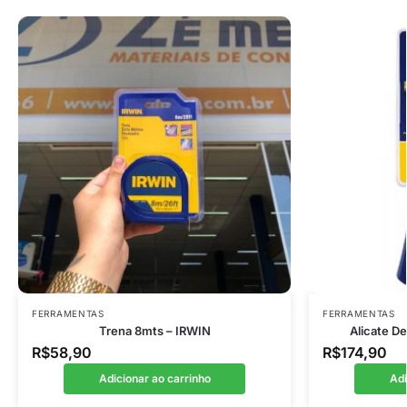
FERRAMENTAS
FERRAMENTAS
Trena 8mts – IRWIN
Alicate D
R$
58,90
R$
174,90
Adicionar ao carrinho
Adi