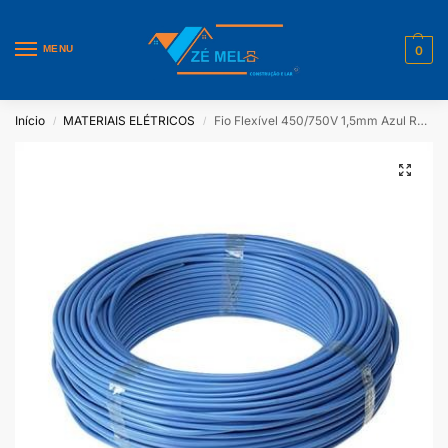
MENU
0
Início
MATERIAIS ELÉTRICOS
Fio Flexível 450/750V 1,5mm Azul Rolo Com 100 Mt Corfio/Sil
/
/