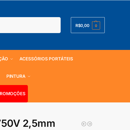
Pesquisar
R$
0,00
0
ÇÃO
ACESSÓRIOS PORTÁTEIS
S
PINTURA
ROMOÇÕES
/750V 2,5mm