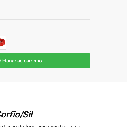
icionar ao carrinho
rfio/Sil
oextinção do fogo. Recomendado para