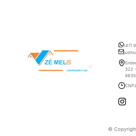
(47) 
justh
Ender
322 -
8835
CNPJ
© Copyrigh