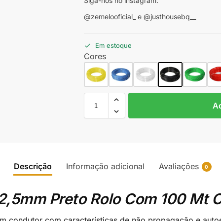
Siga-nos no instagram:
@zemelooficial_ e @justhousebq__
Em estoque
Cores
Ad
Descrição
Informação adicional
Avaliações
0
 2,5mm Preto Rolo Com 100 Mt Co
um condutor com características de não propagação e aut