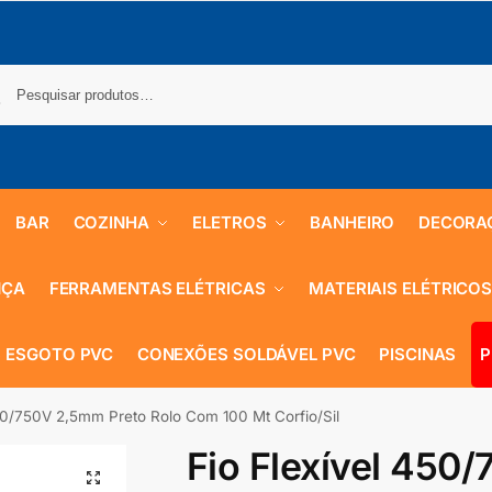
BAR
COZINHA
ELETROS
BANHEIRO
DECORA
NÇA
FERRAMENTAS ELÉTRICAS
MATERIAIS ELÉTRICO
 ESGOTO PVC
CONEXÕES SOLDÁVEL PVC
PISCINAS
P
450/750V 2,5mm Preto Rolo Com 100 Mt Corfio/Sil
Fio Flexível 450