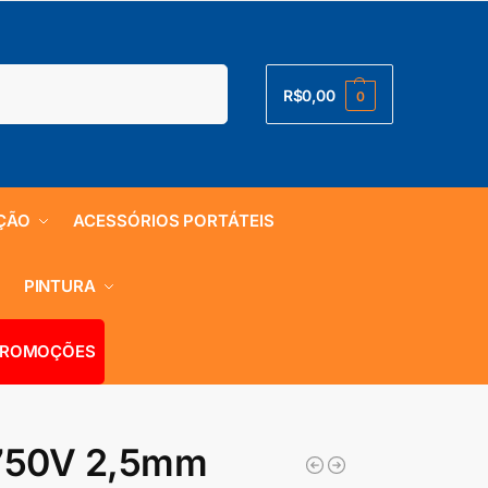
Pesquisar
R$
0,00
0
ÇÃO
ACESSÓRIOS PORTÁTEIS
S
PINTURA
ROMOÇÕES
/750V 2,5mm