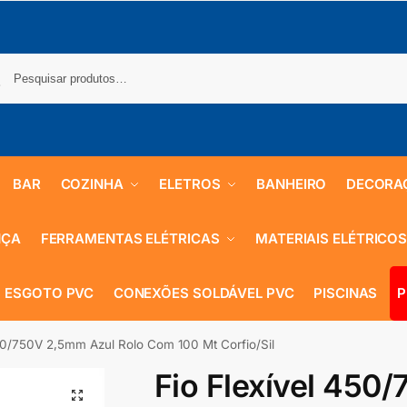
BAR
COZINHA
ELETROS
BANHEIRO
DECORA
NÇA
FERRAMENTAS ELÉTRICAS
MATERIAIS ELÉTRICO
 ESGOTO PVC
CONEXÕES SOLDÁVEL PVC
PISCINAS
P
450/750V 2,5mm Azul Rolo Com 100 Mt Corfio/Sil
Fio Flexível 450