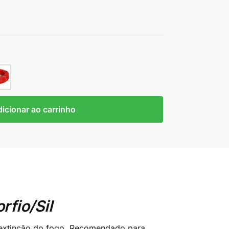
icionar ao carrinho
fio/Sil
oextinção do fogo. Recomendado para