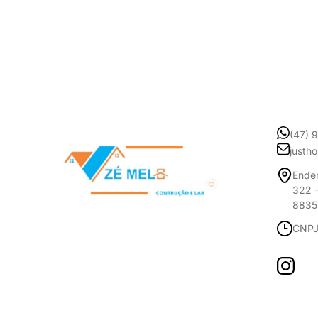
(47) 
justh
Ender
322 -
8835
CNPJ