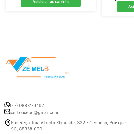
Adicionar ao carrinho
Adi
(47) 98831-9497
justhousebq@gmail.com
Endereço: Rua Alberto Klabunde, 322 - Cedrinho, Brusque -
SC, 88358-020