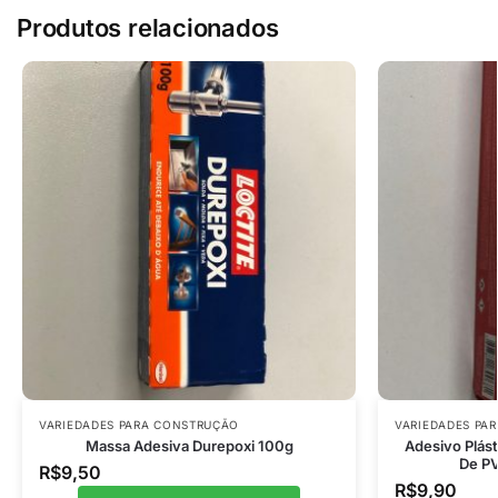
Produtos relacionados
VARIEDADES PARA CONSTRUÇÃO
VARIEDADES PA
Massa Adesiva Durepoxi 100g
Adesivo Plás
De PV
R$
9,50
R$
9,90