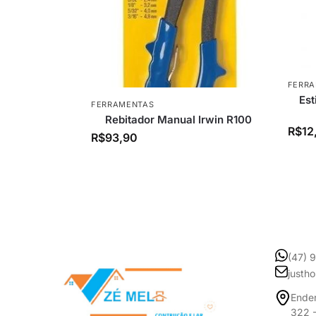
FERR
Est
FERRAMENTAS
Rebitador Manual Irwin R100
R$
12
R$
93,90
(47) 
justh
Ender
322 -