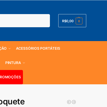
Pesquisar
R$
0,00
0
ÇÃO
ACESSÓRIOS PORTÁTEIS
S
PINTURA
ROMOÇÕES
oquete