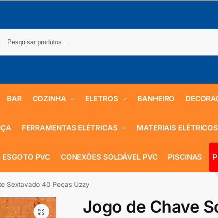
BAR
COZINHA
ELETROS
BANHEIRO
DECORA
NÇA
FERRAMENTAS ELÉTRICAS
MATERIAIS ELÉTRICO
 ESGOTO PVC
CONEXÕES SOLDÁVEL PVC
PISCINAS
P
te Sextavado 40 Peças Uzzy
Jogo de Chave S