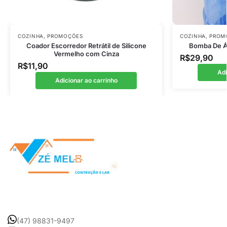
COZINHA
,
PROMOÇÕES
COZINHA
,
PROM
Coador Escorredor Retrátil de Silicone
Bomba De Ág
Vermelho com Cinza
R$
29,90
R$
11,90
Adi
Adicionar ao carrinho
(47) 98831-9497