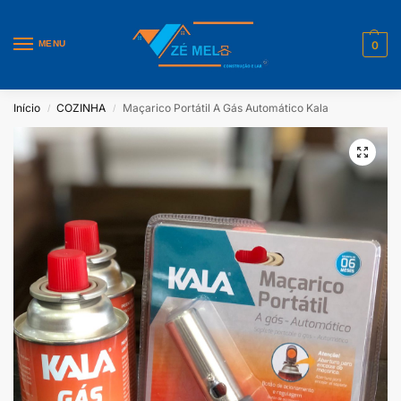
MENU
0
Início
COZINHA
Maçarico Portátil A Gás Automático Kala
/
/