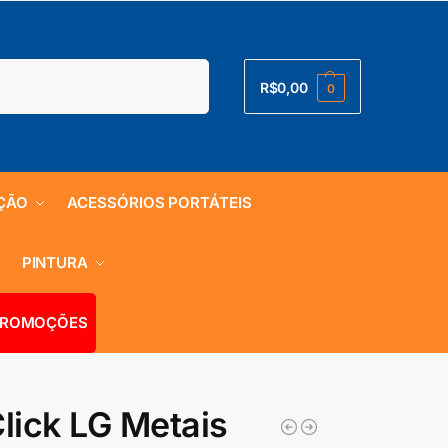
Pesquisar
R$
0,00
0
ÇÃO
ACESSÓRIOS PORTÁTEIS
S
PINTURA
ROMOÇÕES
ick LG Metais