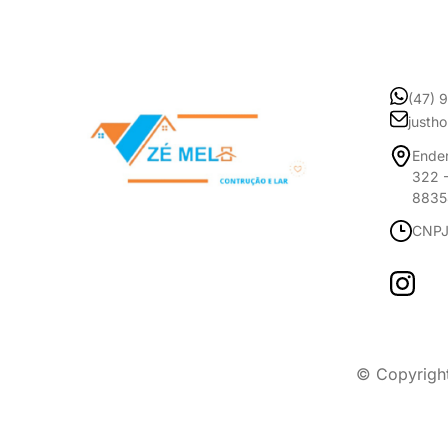
(47) 
justh
Ender
322 -
8835
CNPJ
© Copyrigh