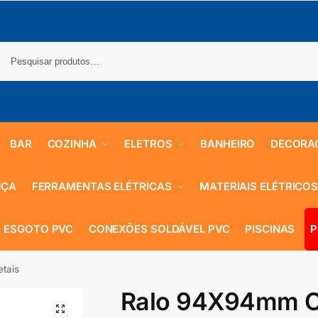
BAR
COZINHA
ELETROS
BANHEIRO
DECORA
NÇA
FERRAMENTAS ELÉTRICAS
MATERIAIS ELÉTRICO
 ESGOTO PVC
CONEXÕES SOLDÁVEL PVC
PISCINAS
P
tais
Ralo 94X94mm Cl