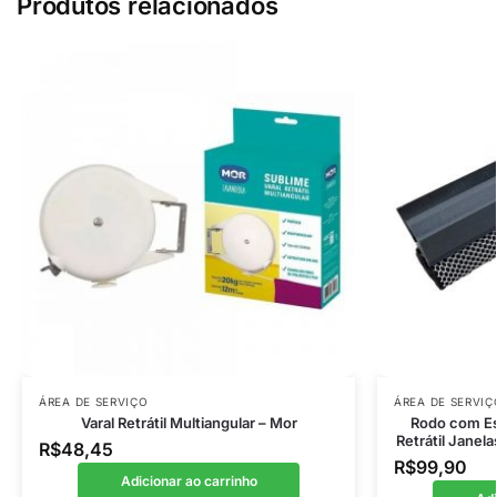
Produtos relacionados
ÁREA DE SERVIÇO
ÁREA DE SERVIÇ
Varal Retrátil Multiangular – Mor
Rodo com Es
Retrátil Janel
R$
48,45
R$
99,90
Adicionar ao carrinho