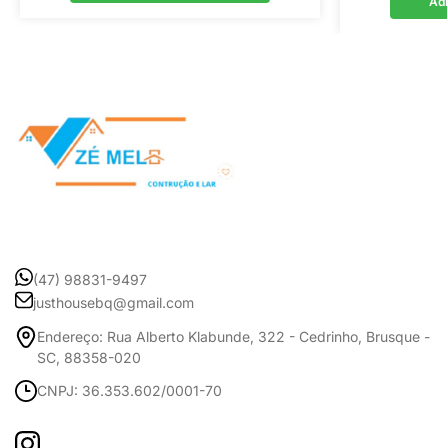
Adi
(47) 98831-9497
justhousebq@gmail.com
Endereço: Rua Alberto Klabunde, 322 - Cedrinho, Brusque -
SC, 88358-020
CNPJ: 36.353.602/0001-70