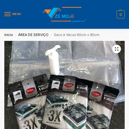
MENU
0
Início
ÁREA DE SERVIÇO
Saco à Vácuo 60cm x 80cm
/
/