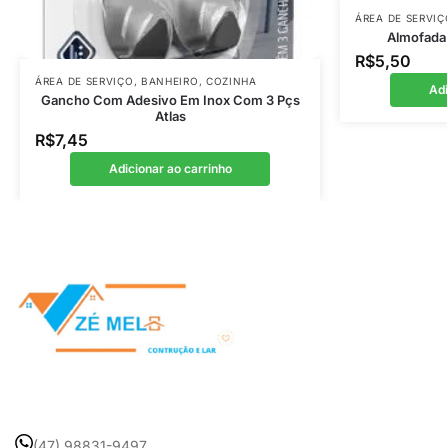
ÁREA DE SERVIÇ
Almofada 
R$
5,50
ÁREA DE SERVIÇO
,
BANHEIRO
,
COZINHA
Adi
Gancho Com Adesivo Em Inox Com 3 Pçs
Atlas
R$
7,45
Adicionar ao carrinho
(47) 98831-9497