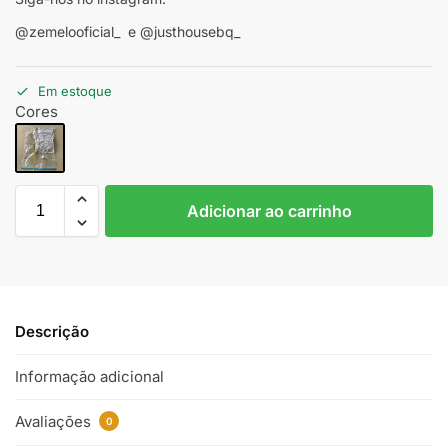
@zemelooficial_ e @justhousebq_
Em estoque
Cores
Adicionar ao carrinho
Descrição
Informação adicional
Avaliações
0