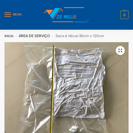
MENU
0
Início
ÁREA DE SERVIÇO
Saco à Vácuo 90cm x 120cm
/
/