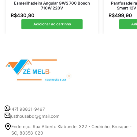
Esmerilhadeira Angular GWS 700 Bosch
Parafusadeir
710W 220V
Smart 12V 
R$
430,90
R$
499,90
Adicionar ao carrinho
Adi
(47) 98831-9497
justhousebq@gmail.com
Endereço: Rua Alberto Klabunde, 322 - Cedrinho, Brusque -
SC, 88358-020