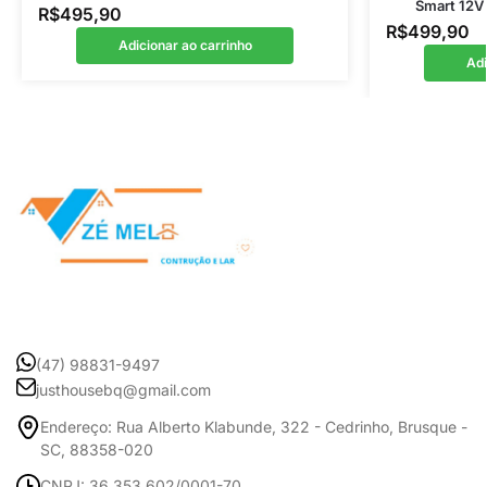
Smart 12V 
R$
495,90
R$
499,90
Adicionar ao carrinho
Adi
(47) 98831-9497
justhousebq@gmail.com
Endereço: Rua Alberto Klabunde, 322 - Cedrinho, Brusque -
SC, 88358-020
CNPJ: 36.353.602/0001-70