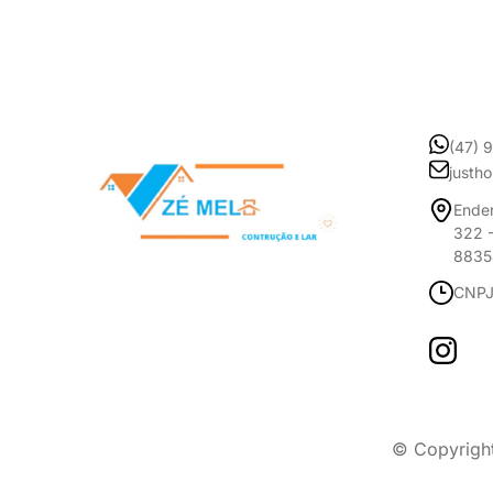
(47) 
justh
Ender
322 -
8835
CNPJ
© Copyrigh