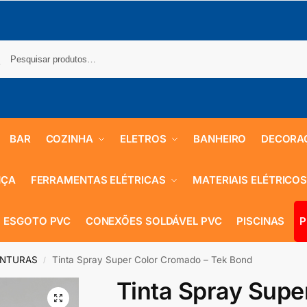
BAR
COZINHA
ELETROS
BANHEIRO
DECORA
NÇA
FERRAMENTAS ELÉTRICAS
MATERIAIS ELÉTRICO
 ESGOTO PVC
CONEXÕES SOLDÁVEL PVC
PISCINAS
P
INTURAS
Tinta Spray Super Color Cromado – Tek Bond
/
Tinta Spray Supe