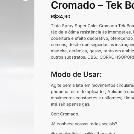
Cromado – Tek B
R$
34,90
Tinta Spray Super Color Cromado Tek Bond
rápida e ótima resistência às intempéries
cobertura e efeito decorativo, oferecendo
comuns, desde que seguidas as instruções
madeira, cerâmica, gesso, tanto em ambie
outros substratos. OBS.: CORRÓI ISOPOR!
Modo de Usar:
Agite bem a lata em movimentos circulares
pequeno teste do aplicador; Aplique à um
movimentos constantes e uniformes; Limpe 
até sair apenas gás.
Cor: Cromado.
Já conhece nossas redes sociais?
@zemelooficial_ e @justhousebq_