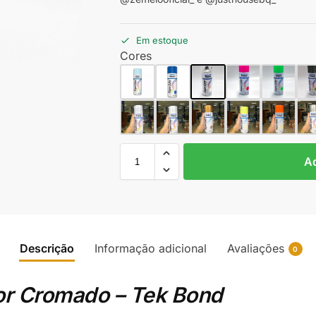
Em estoque
Cores
Ad
Descrição
Informação adicional
Avaliações
0
or Cromado – Tek Bond