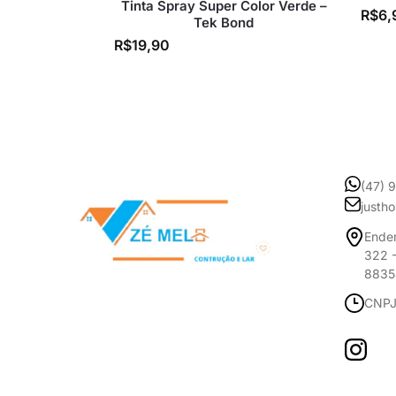
Tinta Spray Super Color Verde –
R$
6,
Tek Bond
R$
19,90
(47) 
justh
Ender
322 -
8835
CNPJ