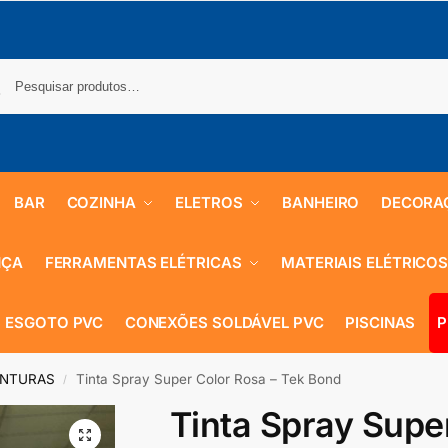
BAR
COZINHA
ELETROS
BANHEIRO
DECORA
NÇA
FERRAMENTAS ELÉTRICAS
MATERIAIS ELÉTRICO
 ESGOTO PVC
CONEXÕES SOLDÁVEL PVC
PISCINAS
P
INTURAS
Tinta Spray Super Color Rosa – Tek Bond
/
Tinta Spray Supe