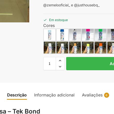
@zemelooficial_ e @justhousebq_
Em estoque
Cores
Ad
Descrição
Informação adicional
Avaliações
0
sa – Tek Bond